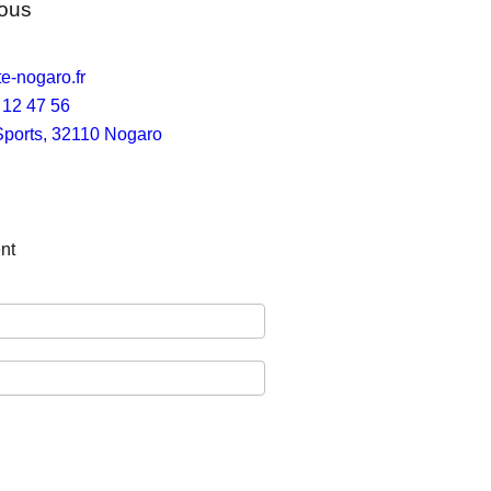
ous
e-nogaro.fr
 12 47 56
Sports, 32110 Nogaro
nt